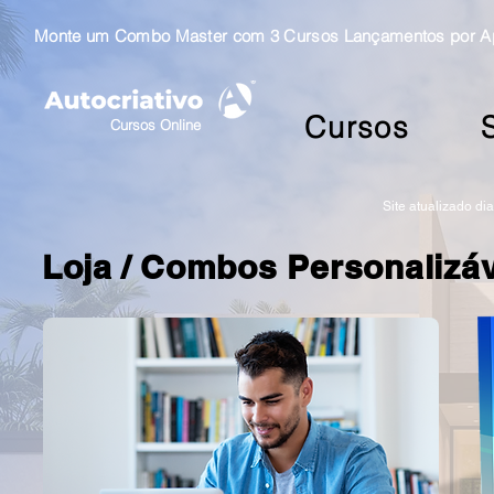
Monte um Combo Master com 3 Cursos Lançamentos por Ape
Cursos
Cursos Online
Site atualizado di
Loja /
Combos Personalizáv