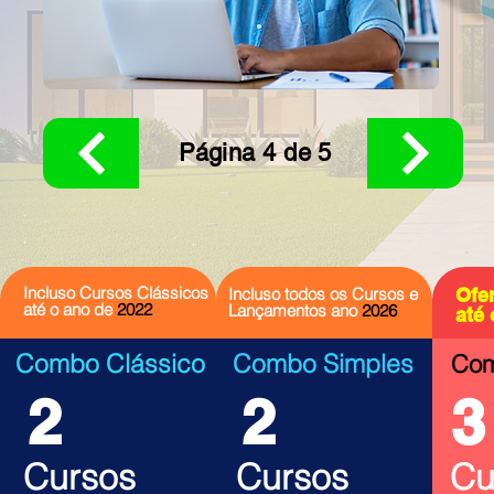
Página 4 de 5
Incluso Cursos Clássicos
Incluso todos os Cursos e
Ofer
até o ano de
2022
Lançamentos ano
2026
até 
Combo Clássico
Combo Simples
Com
2
2
3
Cursos
Cursos
Cu