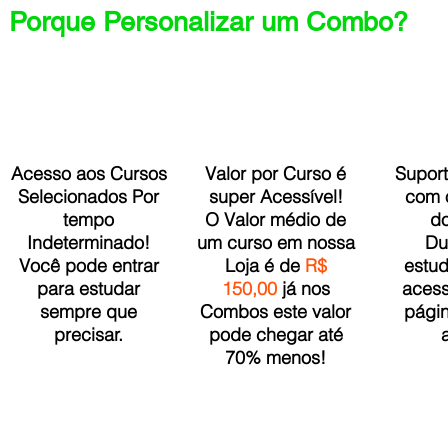
Porque Personalizar um Combo?
Acesso aos Cursos
Valor por Curso é
Suport
Selecionados Por
super Acessível!
com o
tempo
O Valor médio de
do
Indeterminado!
um curso em nossa
Du
Você pode entrar
Loja é de
R$
estud
para estudar
150,00
já nos
acess
sempre que
Combos este valor
págin
precisar.
pode chegar até
70% menos!