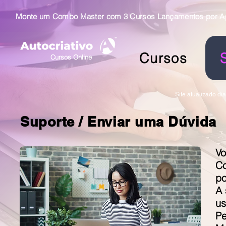
Monte um Combo Master com 3 Cursos Lançamentos por Ape
Cursos
Cursos Online
Site atualizado di
Suporte / Enviar uma Dúvida
Vo
Co
po
A 
us
Pe