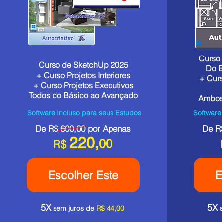
Curso
Curso de SketchUp 2025
Do 
+ Curso Projetos Interiores
+ Cur
+ Curso Projetos Executivos
Todos do Básico ao Avançado
Ambos
Software Incluso para seus Estudos
Software
De R$ 600,00 por Apenas
De R
220,
00
R$
Escolher Este
E
5X
5X
sem juros de
R$ 44,00
s