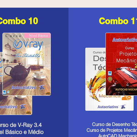
Combo 10
Combo 1
rso de V-Ray 3.4
Curso de Desenho Té
Curso de Projetos Mecâ
el Básico e Médio
AutoCAD Mechanic