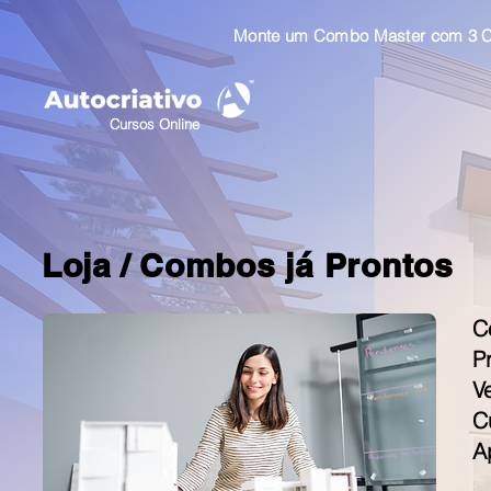
Monte um Combo Master com 3 Cu
Cursos Online
Loja /
Combos já Prontos
C
P
V
C
A