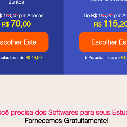
Juntos
$ 198,40 por Apenas
De R$ 165,20 por A
70,
115,
00
2
R$
R$
scolher Este
Escolher Es
celas fixas de
R$ 14,00
5 Parcelas fixas de
R$ 
ocê precisa dos Softwares para seus Estu
Fornecemos Gratuitamente!