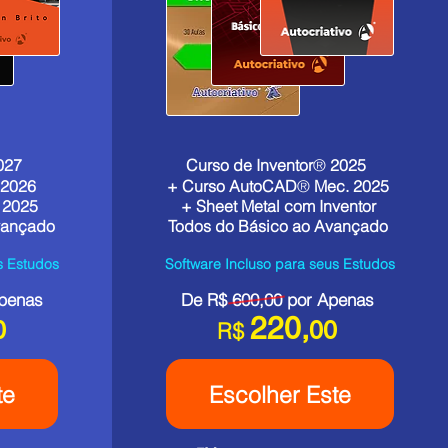
027
Curso de Inventor
®
2025
2026
+ Curso AutoCAD
®
Mec. 2025
2025
+ Sheet Metal com Inventor
vançado
Todos do Básico ao Avançado
s Estudos
Software Incluso para seus Estudos
Apenas
De R$ 600,00 por Apenas
220,
0
00
R$
te
Escolher Este