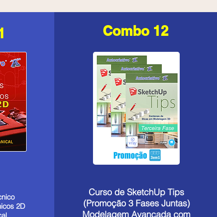
Combo 12
1
Curso de SketchUp Tips
cnico
(Promoção 3 Fases Juntas)
nicos 2D
Modelagem Avançada com
al