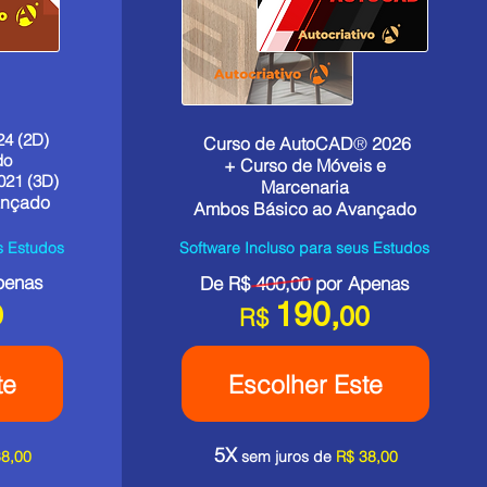
24 (2D)
Curso de AutoCAD
®
2026
do
+
Curso de Móveis e
021 (3D)
Marcenaria
ançado
Ambos Básico ao Avançado
s Estudos
Software Incluso para seus Estudos
penas
De R$ 400,00 por Apenas
190,
0
00
R$
te
Escolher Este
5X
38,00
sem juros de
R$ 38,00