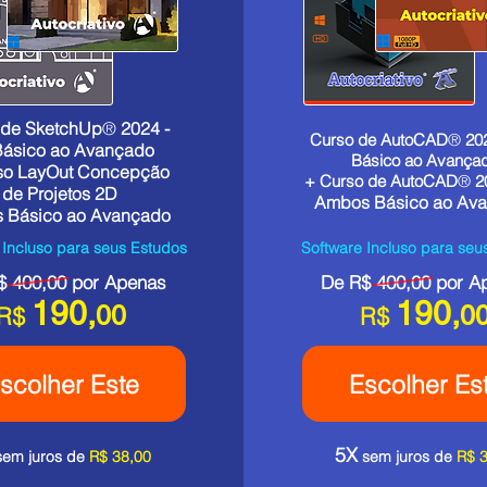
 de SketchUp
®
2024 -
Curso de AutoCAD
®
20
Básico ao Avançado
Básico ao Avança
so LayOut Concepção
+ Curso de AutoCAD
®
2
de Projetos 2D
Ambos Básico ao Av
 Básico ao Avançado
 Incluso para seus Estudos
Software Incluso para seu
$ 400,00 por Apenas
De R$ 400,00 por A
190,
190,
00
0
R$
R$
scolher Este
Escolher Es
5X
em juros de
R$ 38,00
sem juros de
R$ 