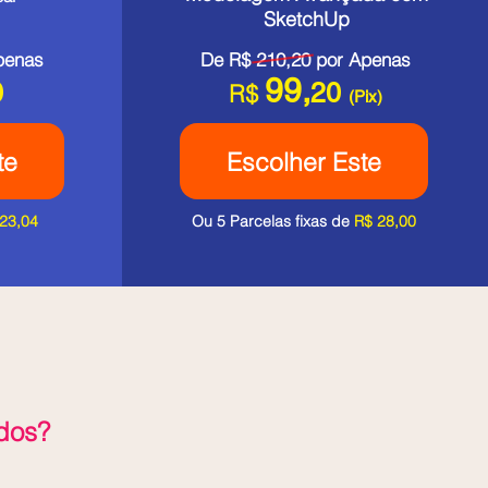
SketchUp
penas
De R$ 210,20 por Apenas
99,
0
20
R$
(Pix)
te
Escolher Este
23,04
Ou 5 Parcelas fixas de
R$ 28,00
dos?