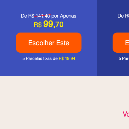
De R$ 141,40 por Apenas
De R
99,
70
R$
Escolher Este
E
5 Parcelas fixas de
R$ 19,94
5 Par
V