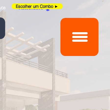
Escolher um Combo ►
/08