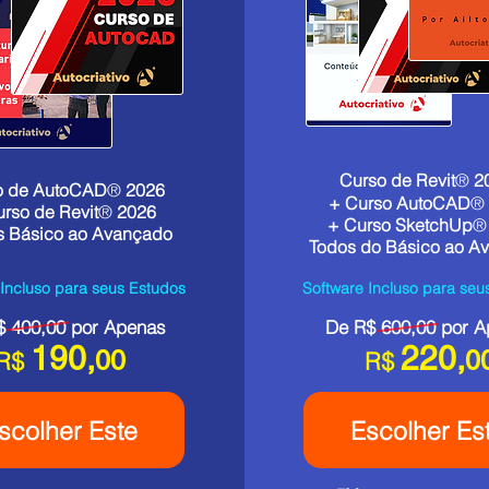
Curso de Revit
®
2
o de AutoCAD
®
2026
+ Curso AutoCAD
®
rso de Revit
®
2026
+ Curso SketchUp
®
 Básico ao Avançado
Todos do Básico ao A
 Incluso para seus Estudos
Software Incluso para seu
$ 400,00 por Apenas
De R$ 600,00 por 
190,
220,
00
0
R$
R$
scolher Este
Escolher Es