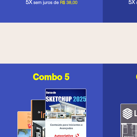
5X
5X
sem juros de
R$ 38,00
Combo 5