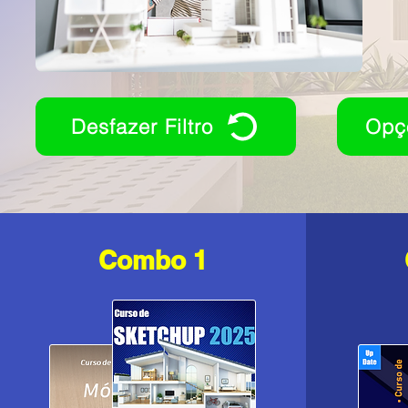
Desfazer Filtro
Opç
Combo 1