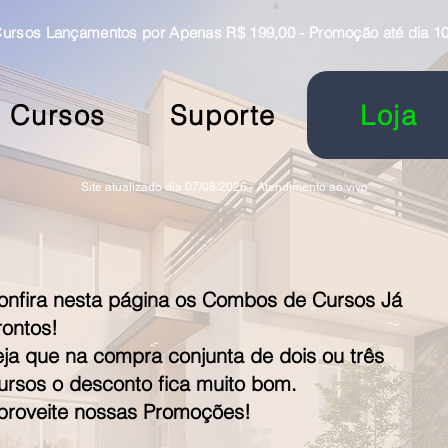
rsos Lançamentos por Apenas R$ 199,00 - Promoção até dia 10
Cursos
Suporte
Loja
Site atualizado dia 07/08/2026 - Atendimento ao vivo
onfira nesta página os Combos de Cursos Já
rontos!
eja que na compra conjunta de dois ou três
ursos o desconto fica muito bom.
proveite nossas Promoções!