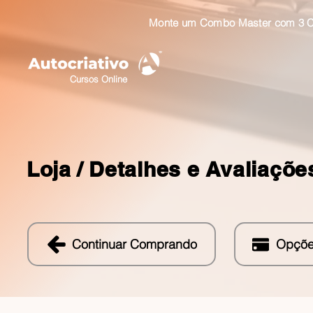
Monte um Combo Master com 3 Cu
Cursos Online
Loja /
Detalhes e Avaliaçõe
Continuar Comprando
Opçõe