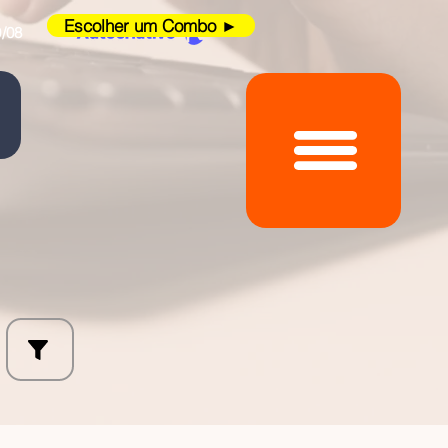
Escolher um Combo ►
/08