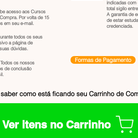
indicadas com 
total sigilo entr
be acesso aos Cursos
A garantia de e
Compra. Por volta de 15
de estar estu
es em seu e-mail.
credenciada.
rante todos os seus
sivo a página de
 suas dúvidas.
Formas de Pagamento
Todos os nossos
os de conclusão
l.
 saber como está ficando seu Carrinho de Co
Ver itens no Carrinho