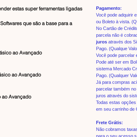
der estas super ferramentas ligadas
Pagamento:
Você pode adquirir 
ou Boleto à vista. (Q
 Softwares que são a base para a
No Cartão de Crédit
parcela não é cobra
juros
através dos S
Pago. (Qualque Valo
ásico ao Avançado
Você pode parcelar 
Pode até ser em Bol
sistema Mercado Cr
ásico ao Avançado
Pago. (Qualquer Val
Já para compras ac
parcelar também no
juros através do si
o ao Avançado
Todas estas opções 
em seu carrinho de
Frete Grátis:
Não cobramos taxas 
para o seu acesso s