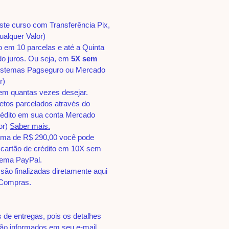
este curso com Transferência Pix,
ualquer Valor)
o em 10 parcelas e até a Quinta
do juros. Ou seja, em
5X sem
istemas Pagseguro ou Mercado
r)
em quantas vezes desejar.
etos parcelados através do
édito em sua conta Mercado
or)
Saber mais.
ima de R$ 290,00 você pode
 cartão de crédito em 10X sem
stema PayPal.
são finalizadas diretamente aqui
 Compras.
de entregas, pois os detalhes
ão informados em seu e-mail.