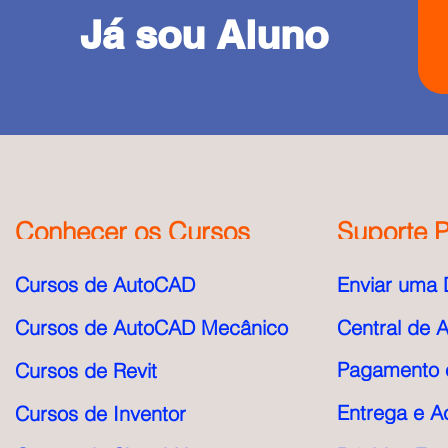
Já sou Aluno
Conhecer os Cursos
Suporte P
Cursos de AutoCAD
Enviar uma 
Cursos de AutoCAD Mecânico
Central de 
Pagamento e
Cursos de Revit
Entrega e A
Cursos de Inventor