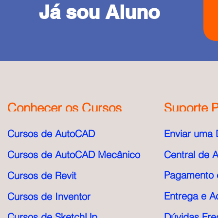
Já sou Aluno
Conhecer os Cursos
Suporte P
Cursos de AutoCAD
Enviar uma 
Cursos de AutoCAD Mecânico
Central de 
Pagamento e
Cursos de Revit
Entrega e A
Cursos de Inventor
Cursos de SketchUp
Dúvidas Fre