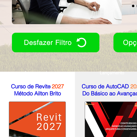
•
Desfazer Filtro
Opç
Lançamento
Lançamento
Curso de Revit
2027
Curso de AutoCAD
20
®
Método Ailton Brito
Do Básico ao Avança