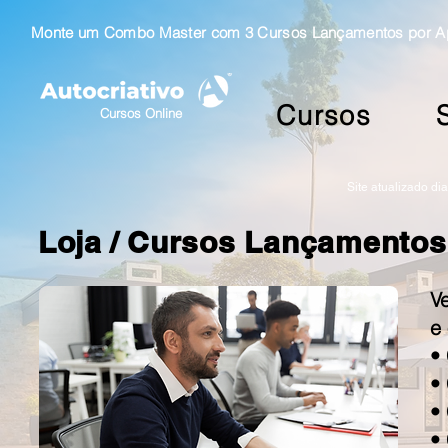
Monte um Combo Master com 3 Cursos Lançamentos por Ape
Cursos
Cursos Online
Site atualizado di
Loja /
Cursos Lançamentos
V
e
•
•
•
•