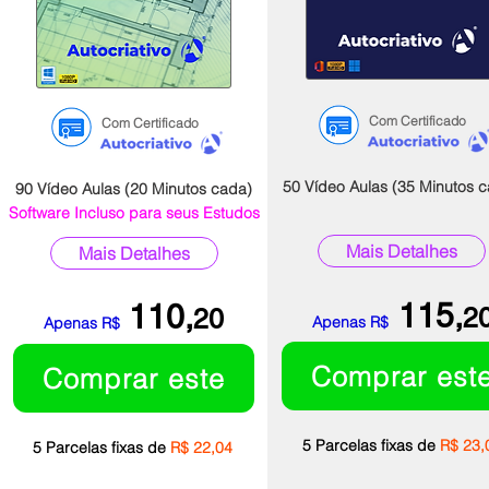
Com Certificado
Com Certificado
50 Vídeo Aulas (35 Minutos 
90 Vídeo Aulas (20 Minutos cada)
Software Incluso para seus Estudos
Mais Detalhes
Mais Detalhes
115,
1
10
,
2
20
Apenas
R$
Apenas R$
Comprar est
Comprar este
5 Pa
rc
elas fixas de
R$ 23,
5 Pa
rc
elas fixas de
R$ 22,04