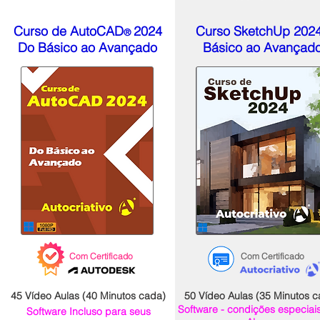
Curso de AutoC
AD
2024
Curso SketchUp 2024
®
Do Básico ao Avançado
Básico ao Avançad
Com Certificado
Com Certificado
45 Vídeo Aulas (40 Minutos cada)
50 Vídeo Aulas (35 Minutos c
Software - condições especiai
Software Incluso para seus