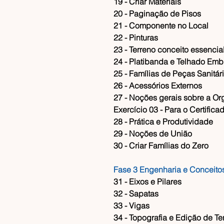
​19 - Criar Materiais
​20 - Paginação de Pisos
​21 - Componente no Local
​22 - Pinturas
​23 - Terreno conceito essencia
​24 - Platibanda e Telhado Em
​25 - Famílias de Peças Sanitár
​26 - Acessórios Externos
​27 - Noções gerais sobre a O
​Exercício 03 - Para o Certifica
​28 - Prática e Produtividade
​29 - Noções de União
​30 - Criar Famílias do Zero
Fase 3 Engenharia e Conceito
​31 - Eixos e Pilares
​32 - Sapatas
​33 - Vigas
​34 - Topografia e Edição de Te