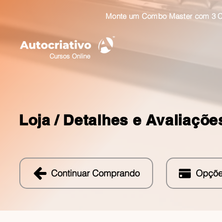
Monte um Combo Master com 3 Cu
Cursos Online
Loja /
Detalhes e Avaliaçõe
Continuar Comprando
Opçõe