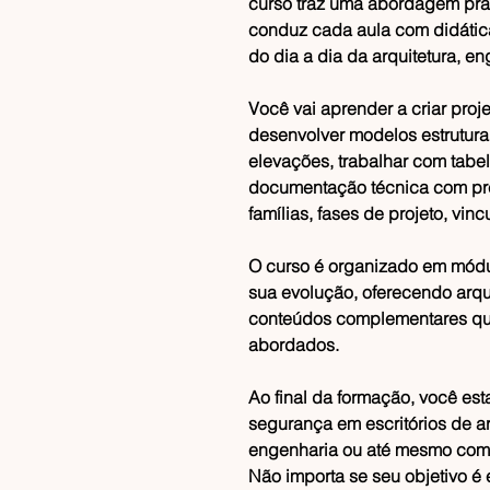
curso traz uma abordagem práti
conduz cada aula com didática
do dia a dia da arquitetura, e
Você vai aprender a criar proj
desenvolver modelos estruturais
elevações, trabalhar com tabela
documentação técnica com pre
famílias, fases de projeto, vin
O curso é organizado em mód
sua evolução, oferecendo arqui
conteúdos complementares que
abordados.
Ao final da formação, você es
segurança em escritórios de ar
engenharia ou até mesmo como
Não importa se seu objetivo é 