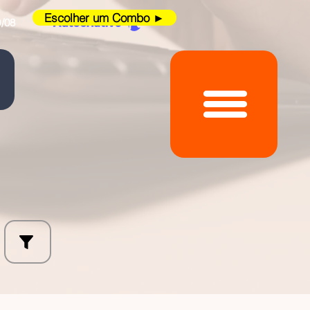
Escolher um Combo ►
/08