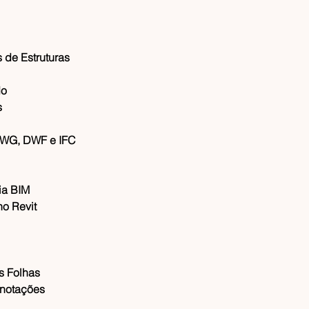
 de Estruturas
do
s
 DWG, DWF e IFC
ia BIM
no Revit
as Folhas
Anotações