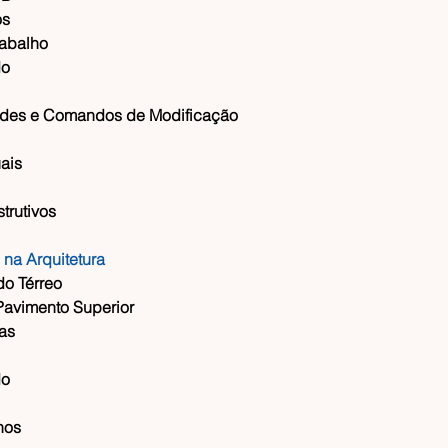
os
rabalho
do
aredes e Comandos de Modificação
uais
trutivos
 na Arquitetura
do Térreo
 Pavimento Superior
las
do
nos