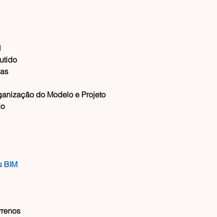
l
butido
ias
rganização do Modelo e Projeto
do
s BIM
rrenos