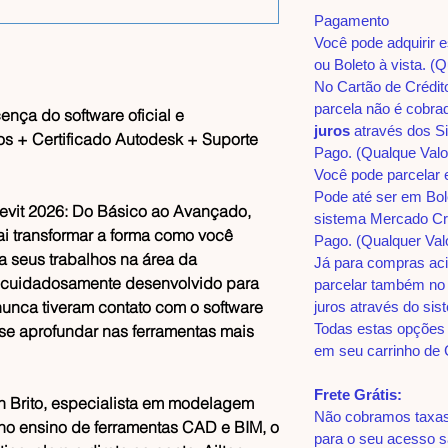
Pagamento
Você pode adquirir 
ou Boleto à vista. (Q
No Cartão de Crédit
parcela não é cobra
ença do software oficial e
juros
através dos S
os + Certificado Autodesk + Suporte
Pago. (Qualque Valo
Você pode parcelar 
Pode até ser em Bol
evit 2026: Do Básico ao Avançado
,
sistema Mercado Cr
i transformar a forma como você
Pago. (Qualquer Val
a seus trabalhos na área da
Já para compras ac
foi cuidadosamente desenvolvido para
parcelar também no
nunca tiveram contato com o software
juros através do si
Todas estas opções 
 se aprofundar nas ferramentas mais
em seu carrinho de
Frete Grátis:
n Brito
, especialista em modelagem
Não cobramos taxas 
no ensino de ferramentas CAD e BIM, o
para o seu acesso s