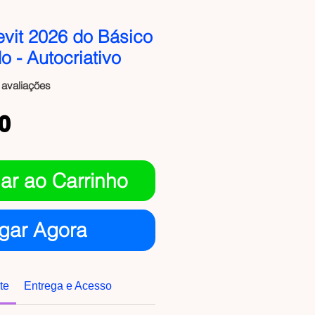
vit 2026 do Básico
 - Autocriativo
5.0 de 5 estrelas com base em 10 avaliações
0 avaliações
Preço
0
ar ao Carrinho
gar Agora
te
Entrega e Acesso